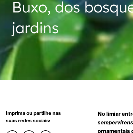
Buxo, dos bosque
jardins
Imprima ou partilhe nas
No limiar ent
suas redes sociais:
sempervirens
ornamentais d