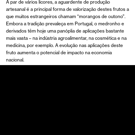
A par de vários licores, a aguardente de produção
artesanal é a principal forma de valorização destes frutos a
que muitos estrangeiros chamam “morangos de outono”.
Embora a tradição prevaleça em Portugal, o medronho e
derivados têm hoje uma panóplia de aplicações bastante
mais vasta – na indústria agroalimentar, na cosmética e na
medicina, por exemplo. A evolução nas aplicações deste
fruto aumenta o potencial de impacto na economia
nacional.
Igualmente relevante é o valor ecológico do medronheiro,
uma espécie pioneira cuja plantação tem sido valorizada
(inclusive nesta região do Algarve) quando o objetivo é a
recuperação e o aumento da resiliência
de ecossistemas
florestais e agroflorestais, nomeadamente às alterações
climáticas, à erosão e ao fogo. Por exemplo, o
medronheiro é uma das espécies aconselhadas para
plantar
nas áreas de proteção
e zonas atravessadas por
linhas de alta tensão.