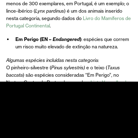
menos de 300 exemplares, em Portugal, é um exemplo; o
lince-ibérico (
Lynx pardinus
) é um dos animais inserido
nesta categoria, segundo dados do
Livro do Mamíferos de
Portugal Continental
.
Em Perigo (EN –
Endangered
)
: espécies que correm
um risco muito elevado de extinção na natureza.
Algumas espécies incluídas nesta categoria:
O pinheiro-silvestre (
Pinus sylvestris)
e o teixo (
Taxus
baccata
) são espécies consideradas “Em Perigo”, no
Norte e Centro de Portugal, segundo a
Lista Vermelha da
Flora Vascular em Portugal Continental
, tal como o lobo-
ibérico (
Canis lupus
), segundo dados do
Livro do
Mamíferos de Portugal Continental
.
Vulnerável (VU –
Vulnerable
)
: espécies com um risco
elevado de extinção na natureza.