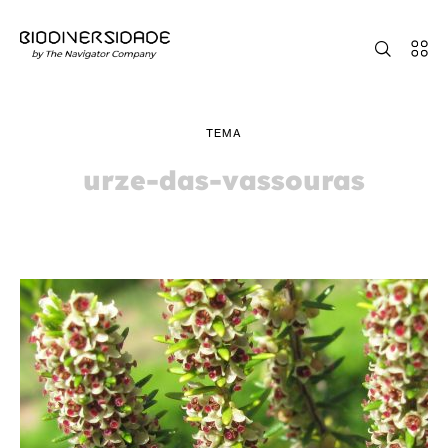
TEMA
urze-das-vassouras