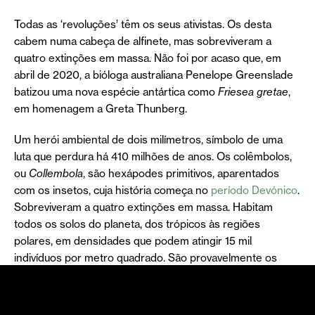
Todas as ‘revoluções’ têm os seus ativistas. Os desta
cabem numa cabeça de alfinete, mas sobreviveram a
quatro extinções em massa. Não foi por acaso que, em
abril de 2020, a bióloga australiana Penelope Greenslade
batizou uma nova espécie antártica como
Friesea gretae
,
em homenagem a Greta Thunberg.
Um herói ambiental de dois milímetros, símbolo de uma
luta que perdura há 410 milhões de anos. Os colêmbolos,
ou
Collembola
, são hexápodes primitivos, aparentados
com os insetos, cuja história começa no
período Devónico
.
Sobreviveram a quatro extinções em massa. Habitam
todos os solos do planeta, dos trópicos às regiões
polares, em densidades que podem atingir 15 mil
indivíduos por metro quadrado. São provavelmente os
hexápodes mais numerosos da Terra. E quase ninguém
sabe que existem.