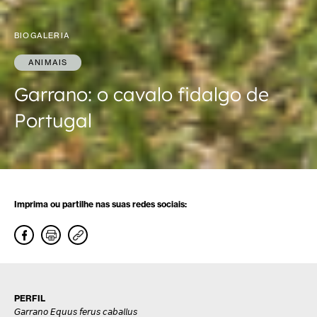
BIOGALERIA
ANIMAIS
Garrano: o cavalo fidalgo de
Portugal
Imprima ou partilhe nas suas redes sociais:
PERFIL
𝘎𝘢𝘳𝘳𝘢𝘯𝘰 𝘌𝘲𝘶𝘶𝘴 𝘧𝘦𝘳𝘶𝘴 𝘤𝘢𝘣𝘢𝘭𝘭𝘶𝘴