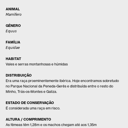
ANIMAL
𝘔𝘢𝘮í𝘧𝘦𝘳𝘰
GÉNERO
𝘌𝘲𝘶𝘶𝘴
FAMÍLIA
𝘌𝘲𝘶𝘪𝘥𝘢𝘦
HABITAT
Vales e serras montanhosas e húmidas
DISTRIBUIÇÃO
Era uma raça proeminentemente ibérica. Hoje encontramos sobretudo
no Parque Nacional da Peneda-Gerês e distribuída entre o resto do
Minho, Trás-os-Montes e Galiza.
ESTADO DE CONSERVAÇÃO
É considerada uma raça em risco.
ALTURA / COMPRIMENTO
As fêmeas têm 1,28m e os machos chegam até aos 1,35m