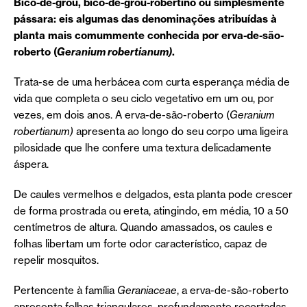
Bico-de-grou, bico-de-grou-robertino ou simplesmente
pássara: eis algumas das denominações atribuídas à
planta mais comummente conhecida por erva-de-são-
roberto (
Geranium robertianum)
.
Trata-se de uma herbácea com curta esperança média de
vida que completa o seu ciclo vegetativo em um ou, por
vezes, em dois anos. A erva-de-são-roberto (
Geranium
robertianum)
apresenta ao longo do seu corpo uma ligeira
pilosidade que lhe confere uma textura delicadamente
áspera.
De caules vermelhos e delgados, esta planta pode crescer
de forma prostrada ou ereta, atingindo, em média, 10 a 50
centímetros de altura. Quando amassados, os caules e
folhas libertam um forte odor característico, capaz de
repelir mosquitos.
Pertencente à família
Geraniaceae
, a erva-de-são-roberto
apresenta folhas triangulares, profundamente recortadas,