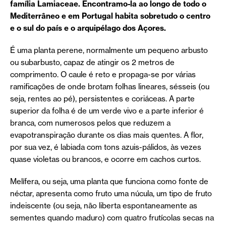
família Lamiaceae. Encontramo-la ao longo de todo o
Mediterrâneo e em Portugal habita sobretudo o centro
e o sul do país e o arquipélago dos Açores.
É uma planta perene, normalmente um pequeno arbusto
ou subarbusto, capaz de atingir os 2 metros de
comprimento. O caule é reto e propaga-se por várias
ramificações de onde brotam folhas lineares, sésseis (ou
seja, rentes ao pé), persistentes e coriáceas. A parte
superior da folha é de um verde vivo e a parte inferior é
branca, com numerosos pelos que reduzem a
evapotranspiração durante os dias mais quentes. A flor,
por sua vez, é labiada com tons azuis-pálidos, às vezes
quase violetas ou brancos, e ocorre em cachos curtos.
Melífera, ou seja, uma planta que funciona como fonte de
néctar, apresenta como fruto uma núcula, um tipo de fruto
indeiscente (ou seja, não liberta espontaneamente as
sementes quando maduro) com quatro frutícolas secas na