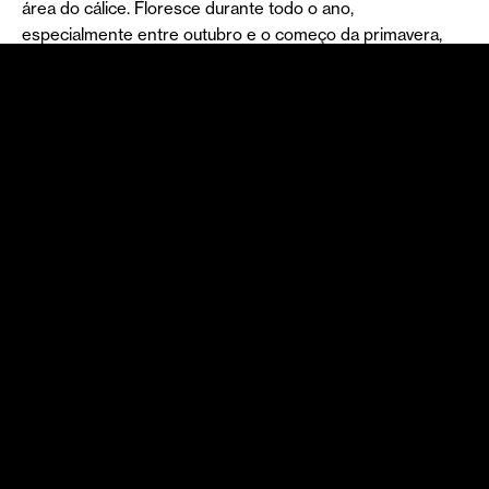
área do cálice. Floresce durante todo o ano,
especialmente entre outubro e o começo da primavera,
sendo menos frequente florir durante o verão. É, pois,
nesta altura do ano que ajuda os polinizadores a terem
alimento quando este mais escasseia.
Surge sobretudo em matos e terrenos incultos, com
preferência a locais expostos em climas quentes e secos
com envolvência lapidosa ou em espaços arbóreos
rodeado de pinhais.
Caule para toda a obra!
Estamos perante uma planta que é uma verdadeira
polímata, ou melhor dizendo – “poliplanta” – ramificada por
diversas áreas e de onde extraímos inúmeros benefícios a