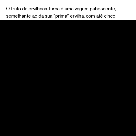
O fruto da ervilhaca-turca é uma vagem pubescente,
semelhante ao da sua “prima” ervilha, com até cinco
centímetros de comprimento e quatro e oito sementes. A
espécie possui quatorze cromossomas.