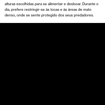
alturas escolhidas para se alimentar e deslocar. Durante o
dia, prefere restringir-se às tocas e às áreas de mato
denso, onde se sente protegido dos seus predadores.
Um engenheiro natural de
ecossistemas
O coelho-bravo ocorre numa variedade de habitats, sendo
os matos e as pastagens curtas os seus preferidos –
especialmente, se existirem áreas cultivadas e o relevo
tiver cobertura de arbustos ou rochas. As tocas, local onde
vive e procria, são o abrigo da sua comunidade e vida
familiar. Vive em grupos de cinco a sete elementos, de
acordo com uma hierarquia social bem estabelecida entre
machos e fêmeas. As tocas são o elemento fundamental
para a manutenção das populações e na manutenção