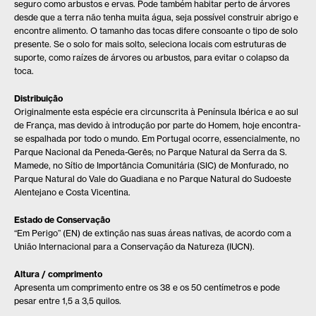
seguro como arbustos e ervas. Pode também habitar perto de árvores
desde que a terra não tenha muita água, seja possível construir abrigo e
encontre alimento. O tamanho das tocas difere consoante o tipo de solo
presente. Se o solo for mais solto, seleciona locais com estruturas de
suporte, como raízes de árvores ou arbustos, para evitar o colapso da
toca.
Distribuição
Originalmente esta espécie era circunscrita à Península Ibérica e ao sul
de França, mas devido à introdução por parte do Homem, hoje encontra-
se espalhada por todo o mundo. Em Portugal ocorre, essencialmente, no
Parque Nacional da Peneda-Gerês; no Parque Natural da Serra da S.
Mamede, no Sítio de Importância Comunitária (SIC) de Monfurado, no
Parque Natural do Vale do Guadiana e no Parque Natural do Sudoeste
Alentejano e Costa Vicentina.
Estado de Conservação
“Em Perigo” (EN) de extinção nas suas áreas nativas, de acordo com a
União Internacional para a Conservação da Natureza (IUCN).
Altura / comprimento
Apresenta um comprimento entre os 38 e os 50 centímetros e pode
pesar entre 1,5 a 3,5 quilos.