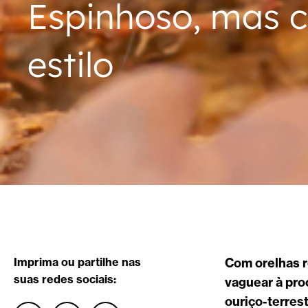
Espinhoso, mas 
estilo
Imprima ou partilhe nas
Com orelhas r
suas redes sociais:
vaguear à pr
ouriço-terres