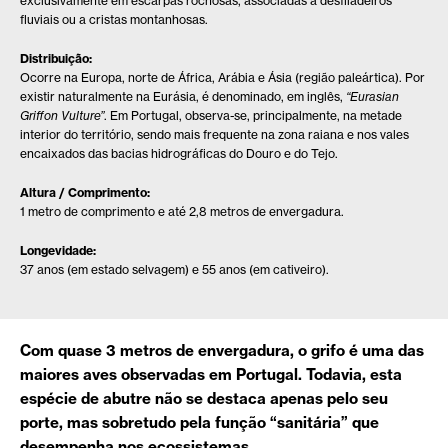
exclusivamente em escarpas rochosas, associadas a desfiladeiros
fluviais ou a cristas montanhosas.
Distribuição:
Ocorre na Europa, norte de África, Arábia e Ásia (região paleártica). Por
existir naturalmente na Eurásia, é denominado, em inglês,
“Eurasian
Griffon Vulture”
. Em Portugal, observa-se, principalmente, na metade
interior do território, sendo mais frequente na zona raiana e nos vales
encaixados das bacias hidrográficas do Douro e do Tejo.
Altura / Comprimento:
1 metro de comprimento e até 2,8 metros de envergadura.
Longevidade:
37 anos (em estado selvagem) e 55 anos (em cativeiro).
Com quase 3 metros de envergadura, o grifo é uma das
maiores aves observadas em Portugal. Todavia, esta
espécie de abutre não se destaca apenas pelo seu
porte, mas sobretudo pela função “sanitária” que
desempenha nos ecossistemas.