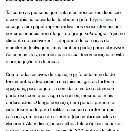
Tal como as pessoas que tratam os nossos resíduos são
essenciais na sociedade, também o grifo (
Gyps fulvus
)
assegura um papel imprescindível nos ecossistemas: por
ser uma espécie necrófaga –do grego
nekrofágos
, “que se
alimenta de cadáveres” –, depende de carcaças de
mamíferos (selvagens, mas também gado) para sobreviver.
Ao consumi-las, contribui para a sua decomposição e evita
a propagação de doenças.
Como todas as aves de rapina, o grifo está munido de
ferramentas adequadas à sua missão: garras fortes e
aguçadas, para segurar a comida, e um bico adunco e
poderoso, com que rasga os couros, mesmo os mais
endurecidos. O longo pescoço, sem penas, parece ter
sido desenhado para facilitar o acesso ao interior das
carcaças, em busca de alimento (que inclui músculos e
vísceras). Além disso, possui olhos telescópicos, capazes
de localizar um cadáver a mais de 300 metros de altura.