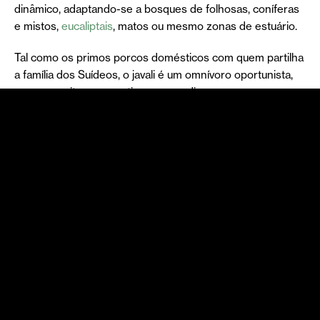
dinâmico, adaptando-se a bosques de folhosas, coníferas
e mistos,
eucaliptais
, matos ou mesmo zonas de estuário.
Tal como os primos porcos domésticos com quem partilha
a família dos Suídeos, o javali é um omnívoro oportunista,
que aproveita o que estiver ao seu dispor para se
alimentar, o que depende sempre da estação do ano, mas
também do habitat e da presença humana. Não sendo
particularmente esquisito com o que lhe aparece no prato,
por alimentar-se tanto de plantas, frutos (como
bolotas
,
castanhas, azeitonas, batatas e bagas diversas), partes
subterrâneas de ervas ou arbustos silvestres, como
animais, desde pequenos invertebrados (como minhocas
ou larvas de inseto) e mamíferos (como ratos e coelhos),
répteis, ovos ou mesmo cadáveres de vertebrados. Para
procurar alimento, um javali pode deambular entre 400 e
2200 hectares.