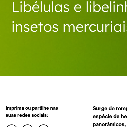
Libélulas e libeli
insetos mercuriai
Imprima ou partilhe nas
Surge de romp
suas redes sociais:
espécie de he
panorâmicos, 