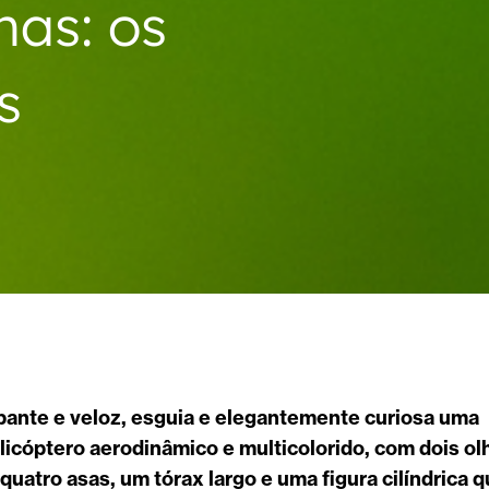
nhas: os
s
ante e veloz, esguia e elegantemente curiosa uma
licóptero aerodinâmico e multicolorido, com dois ol
quatro asas, um tórax largo e uma figura cilíndrica 