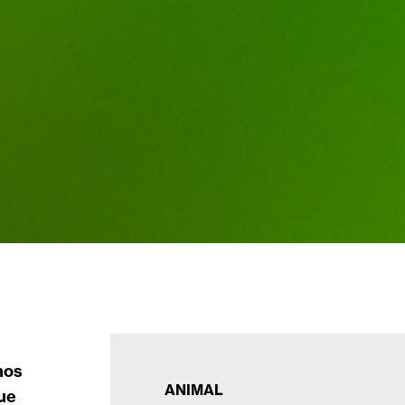
hos
ANIMAL
que