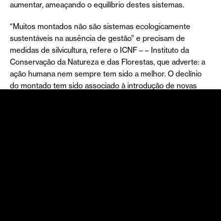
aumentar, ameaçando o equilíbrio destes sistemas.
“Muitos montados não são sistemas ecologicamente
sustentáveis na ausência de gestão” e precisam de
medidas de silvicultura, refere o ICNF – – Instituto da
Conservação da Natureza e das Florestas, que adverte: a
ação humana nem sempre tem sido a melhor. O declínio
do montado tem sido associado à introdução de novas
culturas, como o gado bovino e porco-preto, por exemplo,
e à aplicação de métodos inadequados de controlo de
vegetação, que prejudicam a estrutura do solo e são ainda
agravados pela seca.