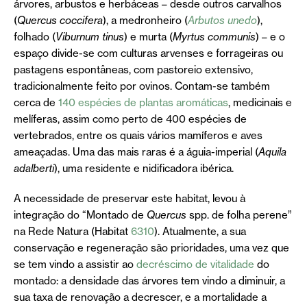
árvores, arbustos e herbáceas – desde outros carvalhos
(
Quercus coccifera
), a medronheiro (
Arbutos unedo
),
folhado (
Viburnum tinus
) e murta (
Myrtus communis
) – e o
espaço divide-se com culturas arvenses e forrageiras ou
pastagens espontâneas, com pastoreio extensivo,
tradicionalmente feito por ovinos. Contam-se também
cerca de
140 espécies de plantas aromáticas
, medicinais e
melíferas, assim como perto de 400 espécies de
vertebrados, entre os quais vários mamíferos e aves
ameaçadas. Uma das mais raras é a águia-imperial (
Aquila
adalberti
), uma residente e nidificadora ibérica.
A necessidade de preservar este habitat, levou à
integração do “Montado de
Quercus
spp. de folha perene”
na Rede Natura (Habitat
6310
). Atualmente, a sua
conservação e regeneração são prioridades, uma vez que
se tem vindo a assistir ao
decréscimo de vitalidade
do
montado: a densidade das árvores tem vindo a diminuir, a
sua taxa de renovação a decrescer, e a mortalidade a