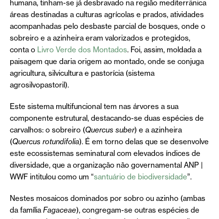
humana, tinham-se já desbravado na região mediterrânica
áreas destinadas a culturas agrícolas e prados, atividades
acompanhadas pelo desbaste parcial de bosques, onde o
sobreiro e a azinheira eram valorizados e protegidos,
conta o
Livro Verde dos Montados
. Foi, assim, moldada a
paisagem que daria origem ao montado, onde se conjuga
agricultura, silvicultura e pastorícia (sistema
agrosilvopastoril).
Este sistema multifuncional tem nas árvores a sua
componente estrutural, destacando-se duas espécies de
carvalhos: o sobreiro (
Quercus suber
) e a azinheira
(
Quercus rotundifolia
). É em torno delas que se desenvolve
este ecossistemas seminatural com elevados índices de
diversidade, que a organização não governamental ANP |
WWF intitulou como um “
santuário de biodiversidade
”.
Nestes mosaicos dominados por sobro ou azinho (ambas
da família
Fagaceae
), congregam-se outras espécies de