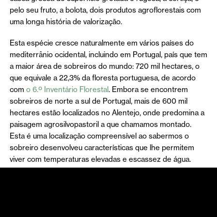
pelo seu fruto, a bolota, dois produtos agroflorestais com
uma longa história de valorização.
Esta espécie cresce naturalmente em vários países do
mediterrânio ocidental, incluindo em Portugal, país que tem
a maior área de sobreiros do mundo: 720 mil hectares, o
que equivale a 22,3% da floresta portuguesa, de acordo
com
o 6.º Inventário Florestal
. Embora se encontrem
sobreiros de norte a sul de Portugal, mais de 600 mil
hectares estão localizados no Alentejo, onde predomina a
paisagem agrosilvopastoril a que chamamos montado.
Esta é uma localização compreensível ao sabermos o
sobreiro desenvolveu características que lhe permitem
viver com temperaturas elevadas e escassez de água.
A cortiça que cobre os seus tronco e ramos, torna-o,
inclusive, mais resiliente ao fogo, reforçando o seu valor
ecológico, também reconhecido pela relevância da
espécie como habitat e fonte de alimento para dezenas