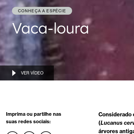
CONHEÇA A ESPÉCIE
Vaca-loura
VER VÍDEO
Imprima ou partilhe nas
Considerado o
suas redes sociais:
(
Lucanus cer
árvores antig