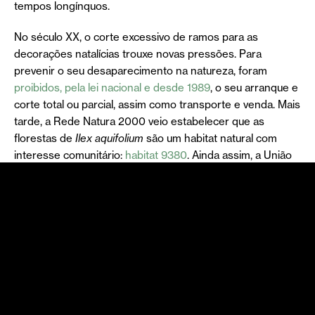
tempos longínquos.
No século XX, o corte excessivo de ramos para as
decorações natalícias trouxe novas pressões. Para
prevenir o seu desaparecimento na natureza, foram
proibidos, pela lei nacional e desde 1989
, o seu arranque e
corte total ou parcial, assim como transporte e venda. Mais
tarde, a Rede Natura 2000 veio estabelecer que as
florestas de
Ilex aquifolium
são um habitat natural com
interesse comunitário:
habitat 9380
. Ainda assim, a União
Internacional para a Conservação da Natureza avaliou o
azevinho como “Pouco Preocupante” na sua
Lista
Vermelha
de Espécies Ameaçadas.
Reconhecer o azevinho