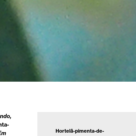
undo,
nta-
Hortelã-pimenta-de-
 Em