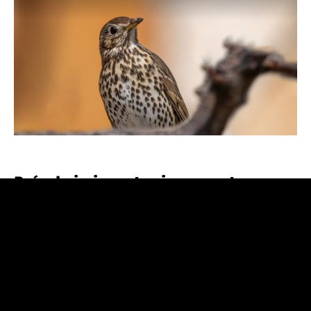
País de imigrantes invernantes
Pequeno, com cabeça, dorso e cauda castanhos, peito
amarelado com pintas escuras em forma de setas, bico
preto e amarelo e patas rosadas, o tordo-comum pode ser
avistado em Portugal durante todo o ano. Mas, nem todos
aqui residem a tempo inteiro.