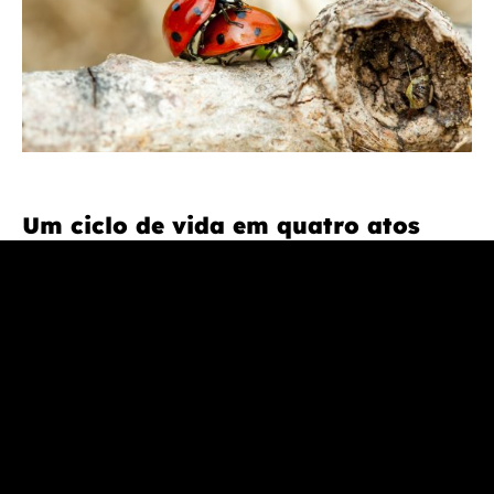
Um ciclo de vida em quatro atos
A joaninha-de-sete-pintas possui um ciclo de reprodução
sexual completo, passando por quatro fases: ovo, larva,
pupa e adulto. É uma espécie muito fértil, com uma única
fêmea capaz de colocar centenas de ovos durante a sua
vida.
A época de reprodução começa no final da primavera e o
acasalamento ocorre por cópula. As fêmeas libertam