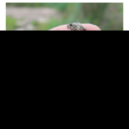
O eco do outono
Porém, há noites especiais. É sobretudo no outono, entre
meados de outubro e novembro, que o sapo-parteiro-
ibérico revela o seu canto – um assobio curto, suave e