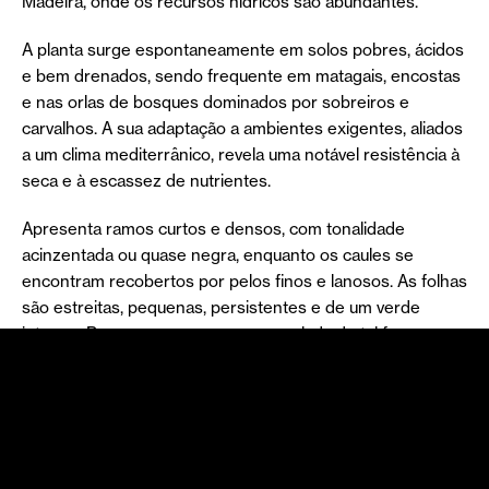
Madeira, onde os recursos hídricos são abundantes.
A planta surge espontaneamente em solos pobres, ácidos
e bem drenados, sendo frequente em matagais, encostas
e nas orlas de bosques dominados por sobreiros e
carvalhos. A sua adaptação a ambientes exigentes, aliados
a um clima mediterrânico, revela uma notável resistência à
seca e à escassez de nutrientes.
Apresenta ramos curtos e densos, com tonalidade
acinzentada ou quase negra, enquanto os caules se
encontram recobertos por pelos finos e lanosos. As folhas
são estreitas, pequenas, persistentes e de um verde
intenso. Possuem uma margem enrolada de tal forma que
quase não se consegue ver o seu interior. Todas estas
características a ajudam a reduzir a perda de água.
A floração ocorre, regra geral, entre o final do inverno e ao
longo de toda a primavera. As flores em forma de
campânula são brancas ou ligeiramente rosadas, dispostas