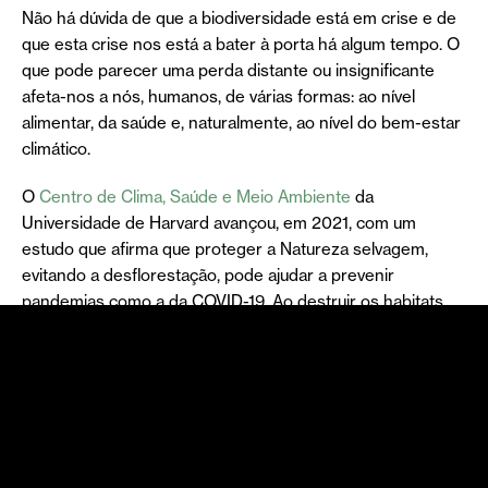
Não há dúvida de que a biodiversidade está em crise e de
que esta crise nos está a bater à porta há algum tempo. O
que pode parecer uma perda distante ou insignificante
afeta-nos a nós, humanos, de várias formas: ao nível
alimentar, da saúde e, naturalmente, ao nível do bem-estar
climático.
O
Centro de Clima, Saúde e Meio Ambiente
da
Universidade de Harvard avançou, em 2021, com um
estudo que afirma que proteger a Natureza selvagem,
evitando a desflorestação, pode ajudar a prevenir
pandemias como a da COVID-19. Ao destruir os habitats
dos patógenos, estes têm tendência a sair dos seus
próprios ecossistemas através do contacto entre animais
e pessoas (as chamadas doenças zoonóticas). Ao
conservar as espécies e os seus habitats, estamos, então,
a manter estes agentes na sua origem, evitando o
surgimento de novas doenças.