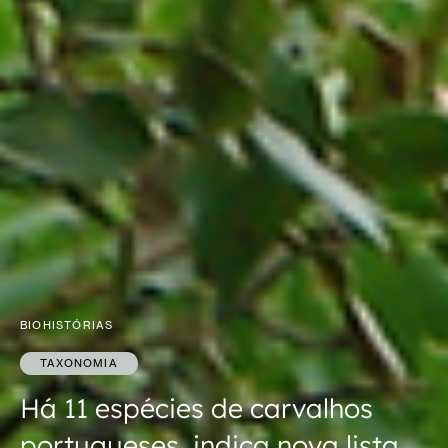
BIOHISTÓRIAS
TAXONOMIA
Há 11 espécies de carvalhos
portugueses, indica nova lista