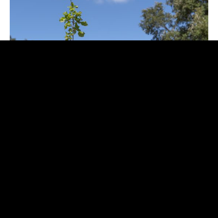
6 dados a reter sobre os “novos”
carvalhos portugueses
As espécies que entram na nova lista dos carvalhos
portugueses passam a ter os seguintes nomes
comuns:
carvalho-galego
(
Quercus orocantabrica
),